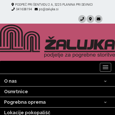
PODPEČ PRI ŠENTVIDU 2 A, 3225 PLANINA PRI SEVNICI
041638194
ps@zalujka.si
Togg
navig
O nas
Osmrtnice
Pogrebna oprema
Lokacije pokopališč