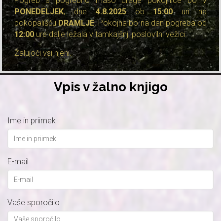
Pogreb s pogrebno mašo drage pokojnice bo v
PONEDELJEK
, dne
4.8.2025
ob
15:00
uri na
pokopališču
DRAMLJE
. Pokojna bo na dan pogreba od
12:00
ure dalje ležala v tamkajšnji poslovilni vežici.
Žalujoči vsi njeni.
Vpis v žalno knjigo
Ime in priimek
E-mail
Vaše sporočilo